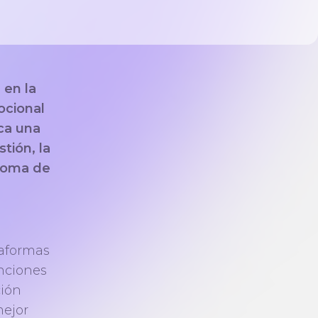
 en la
ocional
ca una
tión, la
 toma de
taformas
nciones
ción
mejor