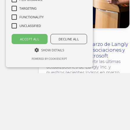
TARGETING
FUNCTIONALITY
UNCLASSIFIED
Noticia
ACCEPT ALL
DECLINE ALL
Actualización de marzo de Langly
Inc.: lanzamiento, asociaciones y
SHOW DETAILS
financiación de Microsoft
POWERED BY COOKIESCRIPT
Nos complace compartir las últimas
actualizaciones de Langly Inc. y
nuestros recientes logros en marzo.
10 de Abril de 20
#partnerships
#pitching
#updates