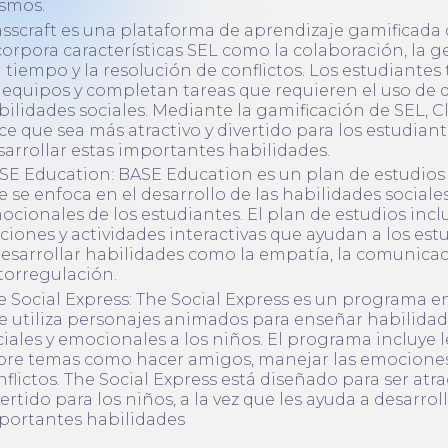
smos.
asscraft es una plataforma de aprendizaje gamificada
corpora características SEL como la colaboración, la g
l tiempo y la resolución de conflictos. Los estudiantes
 equipos y completan tareas que requieren el uso de d
bilidades sociales. Mediante la gamificación de SEL, Cl
ce que sea más atractivo y divertido para los estudian
sarrollar estas importantes habilidades.
SE Education: BASE Education es un plan de estudios 
e se enfoca en el desarrollo de las habilidades sociales
ocionales de los estudiantes. El plan de estudios incl
cciones y actividades interactivas que ayudan a los est
desarrollar habilidades como la empatía, la comunicac
torregulación.
e Social Express: The Social Express es un programa e
e utiliza personajes animados para enseñar habilida
ciales y emocionales a los niños. El programa incluye 
bre temas como hacer amigos, manejar las emociones
nflictos. The Social Express está diseñado para ser atra
ertido para los niños, a la vez que les ayuda a desarrol
portantes habilidades