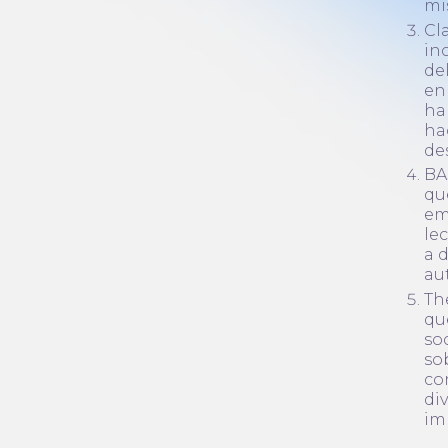
mi
Cl
in
de
en
ha
ha
de
BA
qu
em
le
a 
au
Th
qu
so
so
co
div
im