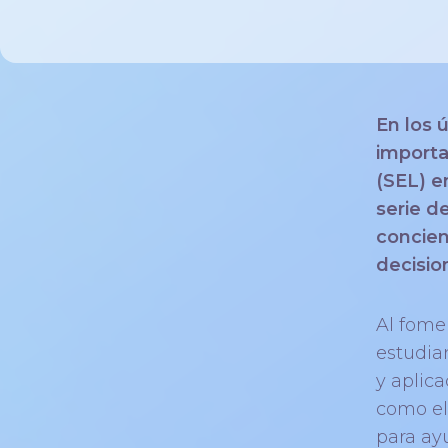
En los 
importa
(SEL) e
serie d
concien
decisio
Al fome
estudia
y aplic
como el
para ay