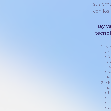
sus emo
con los
Hay va
tecnol
Ne
an
có
pr
la
es
ha
Mo
ha
ut
em
em
de