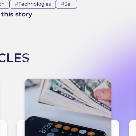
ch
#technologies
#sel
this story
CLES