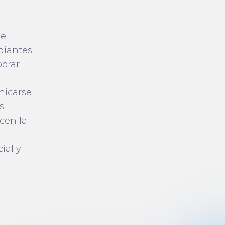
de
udiantes
porar
nicarse
s
cen la
ial y