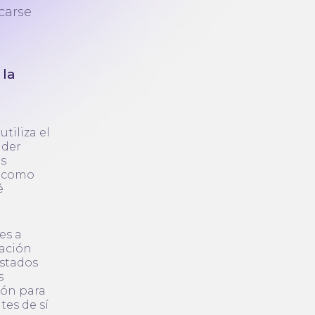
carse
 la
tiliza el
nder
os
, como
é
es a
cación
estados
s
ión para
tes de sí