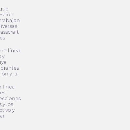
 que
estión
 trabajan
iversas
asscraft
tes
en línea
 y
uye
udiantes
ión y la
n línea
des
lecciones
 y los
ctivo y
lar