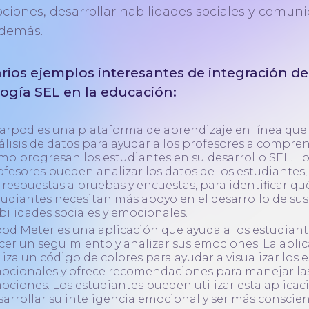
ciones, desarrollar habilidades sociales y comuni
 demás.
rios ejemplos interesantes de integración de
ogía SEL en la educación:
arpod es una plataforma de aprendizaje en línea que u
álisis de datos para ayudar a los profesores a compre
mo progresan los estudiantes en su desarrollo SEL. L
ofesores pueden analizar los datos de los estudiantes
s respuestas a pruebas y encuestas, para identificar qu
tudiantes necesitan más apoyo en el desarrollo de sus
bilidades sociales y emocionales.
od Meter es una aplicación que ayuda a los estudiant
cer un seguimiento y analizar sus emociones. La apli
iliza un código de colores para ayudar a visualizar los 
ocionales y ofrece recomendaciones para manejar la
ociones. Los estudiantes pueden utilizar esta aplicac
sarrollar su inteligencia emocional y ser más conscien