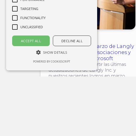
TARGETING
FUNCTIONALITY
UNCLASSIFIED
Noticia
ACCEPT ALL
DECLINE ALL
Actualización de marzo de Langly
Inc.: lanzamiento, asociaciones y
SHOW DETAILS
financiación de Microsoft
POWERED BY COOKIESCRIPT
Nos complace compartir las últimas
actualizaciones de Langly Inc. y
nuestros recientes logros en marzo.
10 de Abril de 20
#partnerships
#pitching
#updates