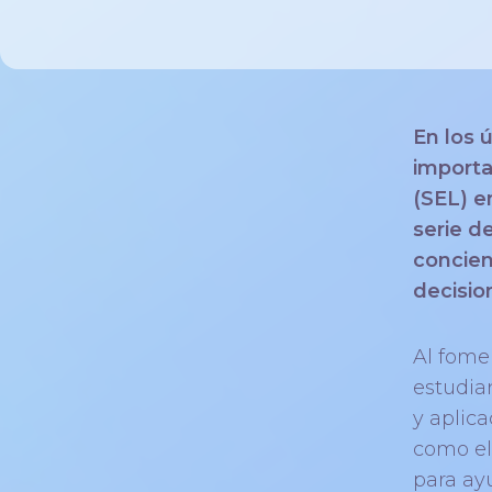
En los 
importa
(SEL) e
serie d
concien
decisio
Al fome
estudia
y aplic
como el
para ay