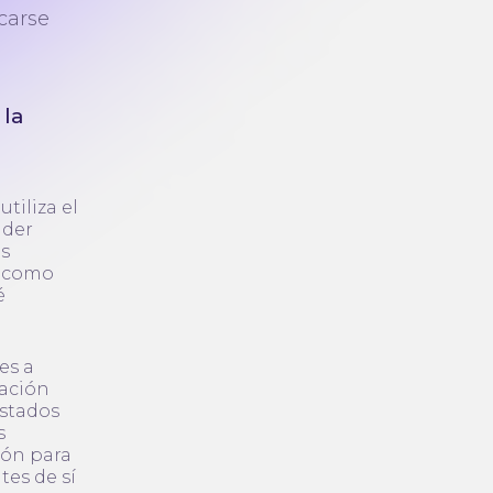
carse
 la
tiliza el
nder
os
, como
é
es a
cación
estados
s
ión para
tes de sí