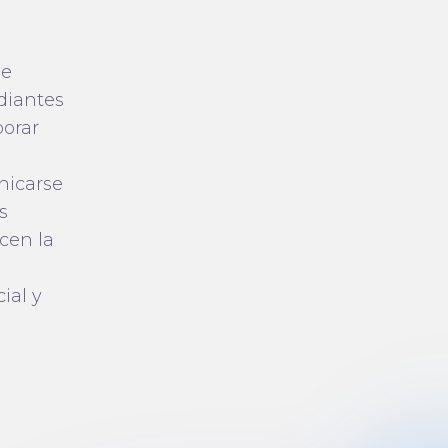
de
udiantes
porar
nicarse
s
cen la
ial y