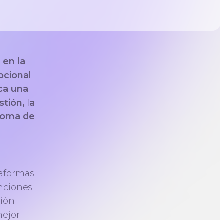
 en la
ocional
ca una
tión, la
 toma de
taformas
nciones
ción
mejor