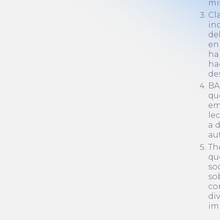
mi
Cl
in
de
en
ha
ha
de
BA
qu
em
le
a 
au
Th
qu
so
so
co
div
im