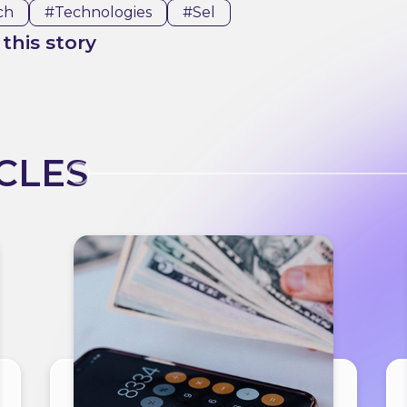
ch
#technologies
#sel
this story
CLES