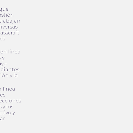
 que
estión
 trabajan
iversas
asscraft
tes
en línea
 y
uye
udiantes
ión y la
n línea
des
lecciones
 y los
ctivo y
lar