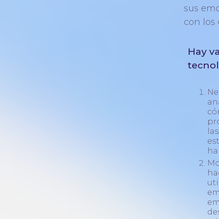
sus emo
con los
Hay va
tecnol
Ne
an
có
pr
la
es
ha
Mo
ha
ut
em
em
de