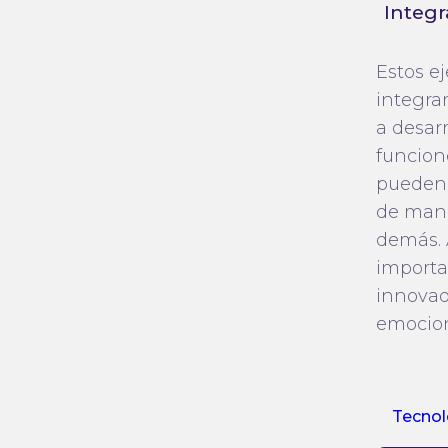
Integr
Estos e
integra
a desarr
funcion
pueden 
de mane
demás. 
importa
innovado
emocion
Tecnol