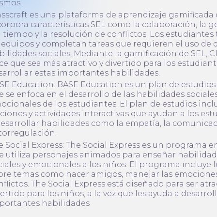
smos.
asscraft es una plataforma de aprendizaje gamificada
corpora características SEL como la colaboración, la g
l tiempo y la resolución de conflictos. Los estudiantes
 equipos y completan tareas que requieren el uso de d
bilidades sociales. Mediante la gamificación de SEL, Cl
ce que sea más atractivo y divertido para los estudian
sarrollar estas importantes habilidades.
SE Education: BASE Education es un plan de estudios 
e se enfoca en el desarrollo de las habilidades sociales
ocionales de los estudiantes. El plan de estudios incl
cciones y actividades interactivas que ayudan a los est
desarrollar habilidades como la empatía, la comunicac
torregulación.
e Social Express: The Social Express es un programa e
e utiliza personajes animados para enseñar habilida
ciales y emocionales a los niños. El programa incluye 
bre temas como hacer amigos, manejar las emociones
nflictos. The Social Express está diseñado para ser atra
ertido para los niños, a la vez que les ayuda a desarrol
portantes habilidades