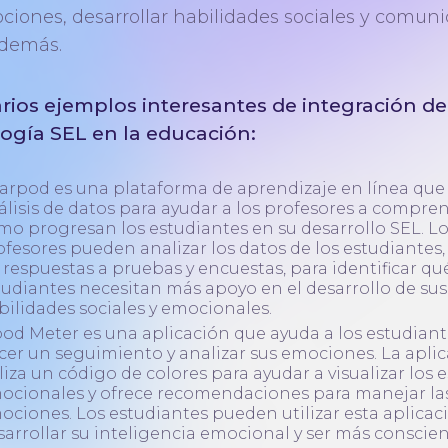
ciones, desarrollar habilidades sociales y comuni
 demás.
rios ejemplos interesantes de integración de
ogía SEL en la educación:
arpod es una plataforma de aprendizaje en línea que u
álisis de datos para ayudar a los profesores a compre
mo progresan los estudiantes en su desarrollo SEL. L
ofesores pueden analizar los datos de los estudiantes
s respuestas a pruebas y encuestas, para identificar qu
tudiantes necesitan más apoyo en el desarrollo de sus
bilidades sociales y emocionales.
od Meter es una aplicación que ayuda a los estudiant
cer un seguimiento y analizar sus emociones. La apli
iliza un código de colores para ayudar a visualizar los 
ocionales y ofrece recomendaciones para manejar la
ociones. Los estudiantes pueden utilizar esta aplicac
sarrollar su inteligencia emocional y ser más conscien