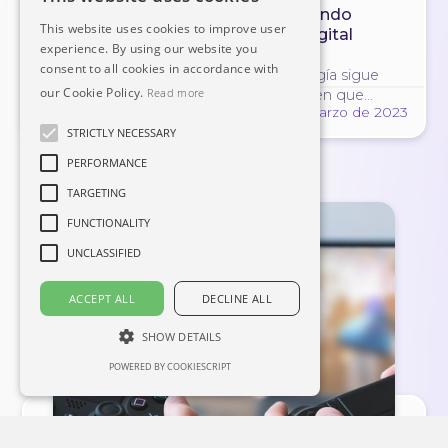
tecnología educativa (EdTech) dando
This website uses cookies to improve user
forma al futuro del aprendizaje digital
experience. By using our website you
El campo de la EdTech está creciendo
consent to all cookies in accordance with
rápidamente a medida que la tecnología sigue
our Cookie Policy.
Read more
avanzando y transformando la forma en que
#edtech
#professions
#digital
24 de Marzo de 2023
aprendemos. Como resultado, están surgiendo
STRICTLY NECESSARY
muchas profesiones nuevas y apasionantes, que
crean un abanico de oportunidades para las
PERFORMANCE
personas con las habilidades y los …
TARGETING
FUNCTIONALITY
UNCLASSIFIED
ACCEPT ALL
DECLINE ALL
SHOW DETAILS
POWERED BY COOKIESCRIPT