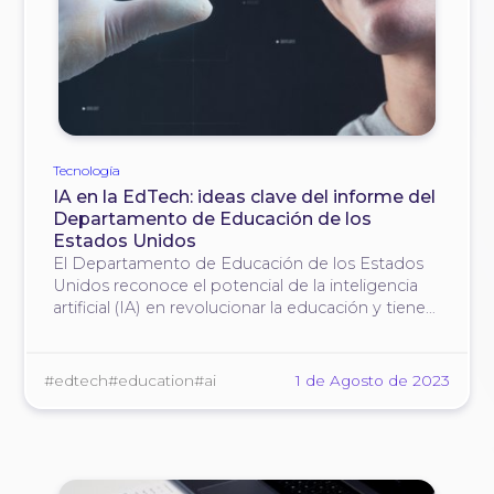
Tecnología
IA en la EdTech: ideas clave del informe del
Departamento de Educación de los
Estados Unidos
El Departamento de Educación de los Estados
Unidos reconoce el potencial de la inteligencia
artificial (IA) en revolucionar la educación y tiene
como objetivo promover su uso para mejorar la
enseñanza y el aprendizaje a través de avances
tecnológicos.
#edtech
#education
#ai
1 de Agosto de 2023