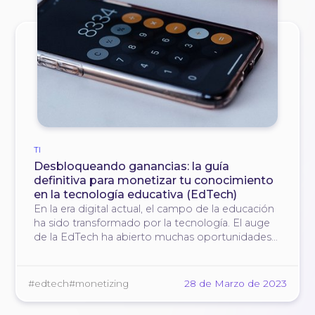
TI
Desbloqueando ganancias: la guía
definitiva para monetizar tu conocimiento
en la tecnología educativa (EdTech)
En la era digital actual, el campo de la educación
ha sido transformado por la tecnología. El auge
de la EdTech ha abierto muchas oportunidades
para que los educadores y expertos moneticen
su conocimiento y experiencia. Ya seas profesor,
escritor o experto en cualquier otro …
#edtech
#monetizing
28 de Marzo de 2023