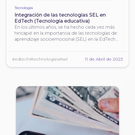
Tecnología
Integración de las tecnologías SEL en
EdTech (Tecnología educativa)
En los últimos años, se ha hecho cada vez más
hincapié en la importancia de las tecnologías de
aprendizaje socioemocional (SEL) en la EdTech.
El aprendizaje socioemocional abarca una serie
de habilidades, como la autoconciencia, la
autogestión, la conciencia social, las habilidades
#edtech
#technologies
#sel
11 de Abril de 2023
para relacionarse y …