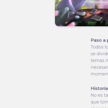
Paso a 
Todos l
se divid
temas m
necesar
momento
Historia
No es t
que toma