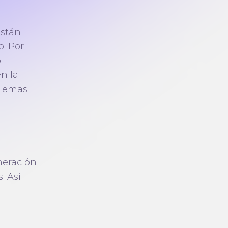
están
o. Por
o
n la
blemas
neración
. Así