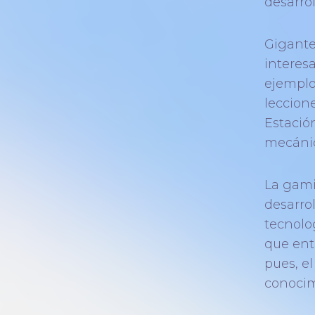
desarrol
Gigante
interesa
ejemplo
leccion
Estació
mecánico
La gami
desarrol
tecnolo
que ent
pues, el
conocim