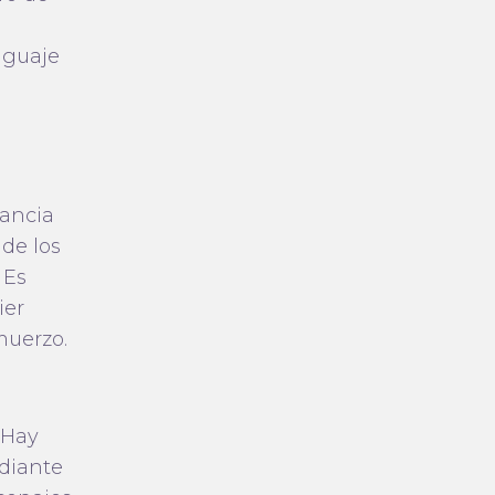
nguaje
tancia
 de los
 Es
ier
muerzo.
 Hay
ediante