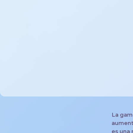
La gami
aumenta
es una 