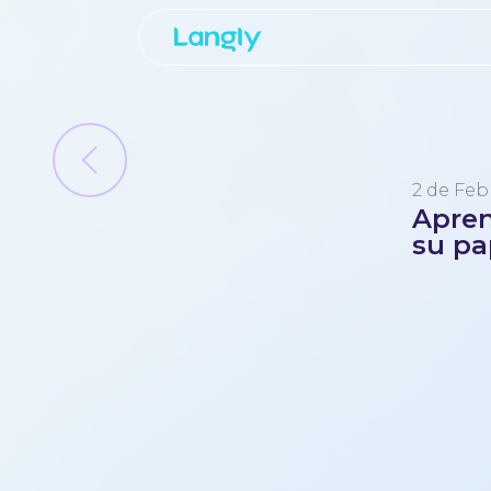
2 de Feb
Apren
su pa