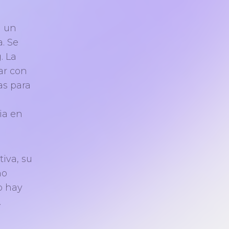
n un
a. Se
. La
ar con
as para
ia en
iva, su
no
o hay
.