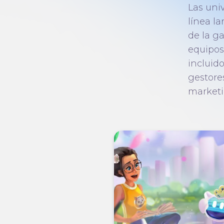
Las uni
línea l
de la ga
equipos
incluido
gestores
marketi