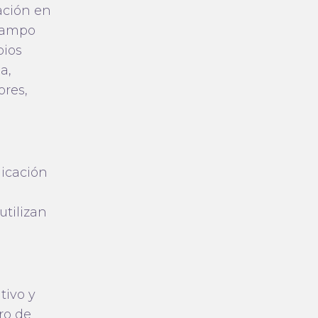
ación en
 campo
pios
a,
ores,
licación
tilizan
tivo y
ro de