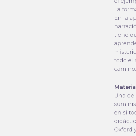
el ejemp
La forma
En la a
narració
tiene q
aprender
misterio
todo el 
camino.
Materia
Una de l
suminis
en sí to
didácti
Oxford y