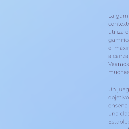
La gami
contexto
utiliza
gamific
el máxi
alcanza
Veamos 
muchas 
Un jueg
objetiv
enseña 
una cla
Establec