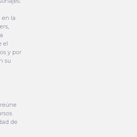
sonajes.
 en la
ers,
ra
 el
os y por
en su
 reúne
ursos
idad de