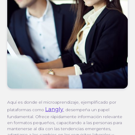
Aquí es donde el microaprendizaje, ejemplificado por
Langly
plataformas como
, desempeña un papel
fundamental. Ofrece rápidamente información relevante
en formatos pequeños, capacitando a las personas para
mantenerse al día con las tendencias emergentes,
adaptarse a los cambios en los requisitos laborales y