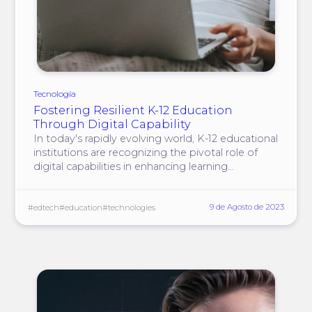
Tecnología
Fostering Resilient K-12 Education
Through Digital Capability
In today's rapidly evolving world, K-12 educational
institutions are recognizing the pivotal role of
digital capabilities in enhancing learning
outcomes, streamlining operations, and
optimizing processes.
9 de Agosto de 2023
#edtech
#education
#technologies