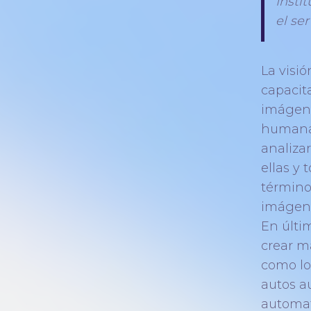
Instit
el se
La visi
capacit
imágene
humana.
analiza
ellas y
término
imágene
En últim
crear m
como lo
autos a
automat