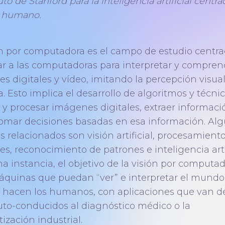
uto de Stanford para la inteligencia artificial centr
r humano.
ón por computadora es el campo de estudio centr
ar a las computadoras para interpretar y compren
s digitales y vídeo, imitando la percepción visua
 Esto implica el desarrollo de algoritmos y técni
r y procesar imágenes digitales, extraer informaci
 tomar decisiones basadas en esa información. Al
s relacionados son visión artificial, procesamient
s, reconocimiento de patrones e inteligencia artif
a instancia, el objetivo de la visión por computa
áquinas que puedan “ver” e interpretar el mundo 
 hacen los humanos, con aplicaciones que van d
uto-conducidos al diagnóstico médico o la
ización industrial.