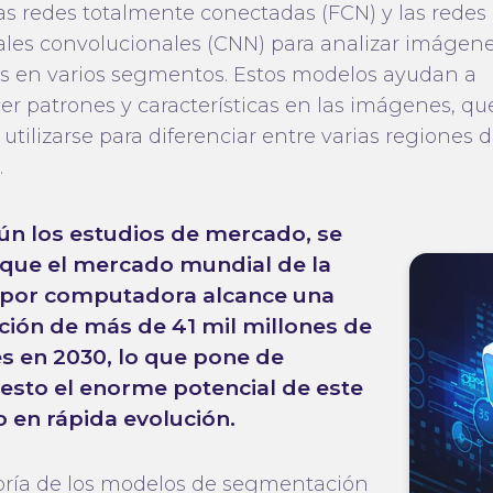
las redes totalmente conectadas (FCN) y las redes
les convolucionales (CNN) para analizar imágene
las en varios segmentos. Estos modelos ayudan a
er patrones y características en las imágenes, qu
utilizarse para diferenciar entre varias regiones 
.
gún los estudios de mercado, se
 que el mercado mundial de la
n por computadora alcance una
ción de más de 41 mil millones de
s en 2030, lo que pone de
esto el enorme potencial de este
 en rápida evolución.
ría de los modelos de segmentación