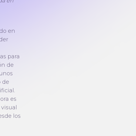
ada en
ado en
der
l
cas para
ón de
gunos
o de
icial.
dora es
visual
esde los