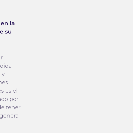
en la
e su
r
dida
 y
es.
s es el
ado por
de tener
 genera