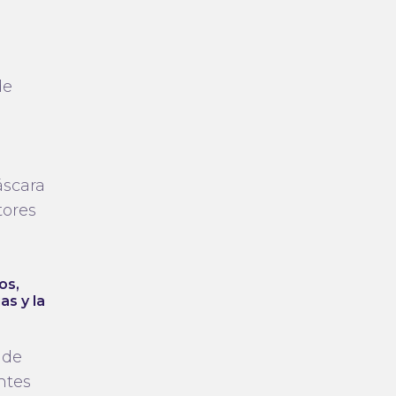
de
áscara
tores
os,
s y la
 de
ntes