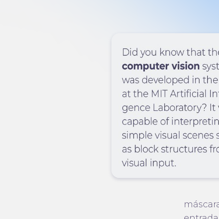
máscara
entrada