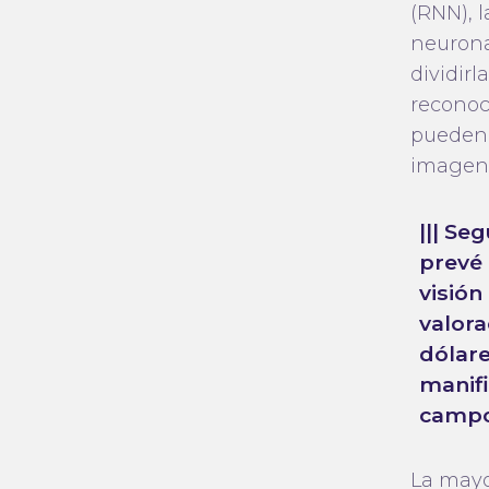
(RNN), 
neurona
dividir
reconoc
pueden 
imagen
||| Se
prevé
visió
valora
dólare
manifi
campo
La mayo