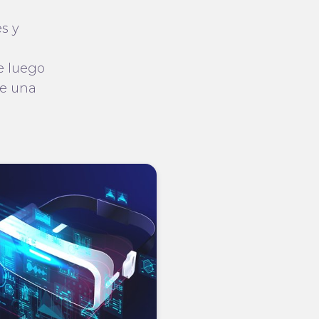
s y
e luego
de una