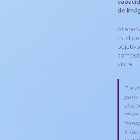
capacid
de imág
Al apro
intelige
objetivo
computa
visual.
“La v
permi
visua
revol
transp
Infor