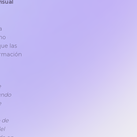
isual
a
omo
que las
ormación
e
undo
e
o de
el