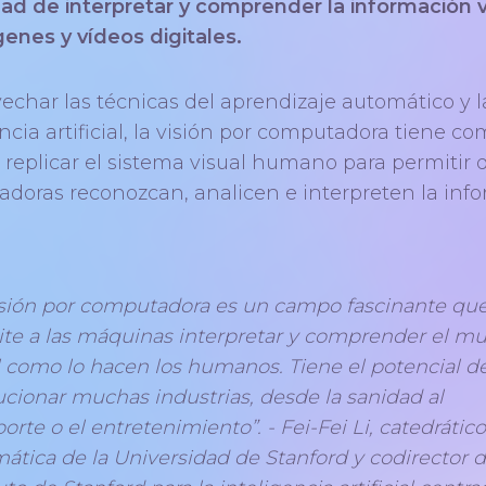
ad de interpretar y comprender la información v
enes y vídeos digitales.
vechar las técnicas del aprendizaje automático y l
ncia artificial, la visión por computadora tiene c
 replicar el sistema visual humano para permitir 
doras reconozcan, analicen e interpreten la inf
isión por computadora es un campo fascinante qu
te a las máquinas interpretar y comprender el m
l como lo hacen los humanos. Tiene el potencial d
ucionar muchas industrias, desde la sanidad al
orte o el entretenimiento”. - Fei-Fei Li, catedrátic
mática de la Universidad de Stanford y codirector d