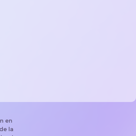
ón en
de la