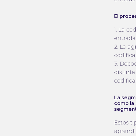
El proce
1. La c
entrada
2. La a
codific
3. Deco
distinta
codific
La segme
como la 
segment
Estos t
aprendi