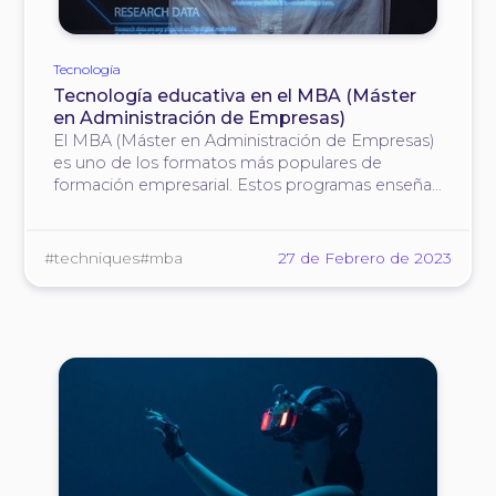
Tecnología
Tecnología educativa en el MBA (Máster
en Administración de Empresas)
El MBA (Máster en Administración de Empresas)
es uno de los formatos más populares de
formación empresarial. Estos programas enseñan
a gestionar eficazmente la empresa, nuevos
métodos y técnicas de crecimiento, así como
habilidades para actuar en situaciones complejas.
#techniques
#mba
27 de Febrero de 2023