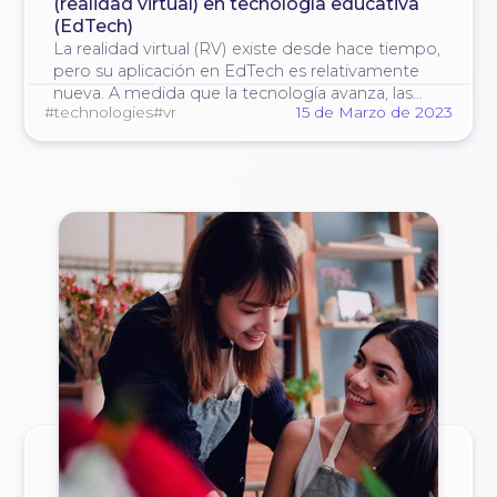
(realidad virtual) en tecnología educativa
(EdTech)
La realidad virtual (RV) existe desde hace tiempo,
pero su aplicación en EdTech es relativamente
nueva. A medida que la tecnología avanza, las
#technologies
#vr
15 de Marzo de 2023
posibilidades para la educación se amplían.