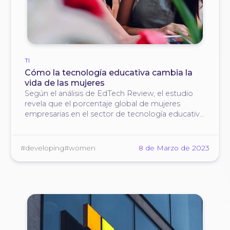
TI
Cómo la tecnología educativa cambia la
vida de las mujeres
Según el análisis de EdTech Review, el estudio
revela que el porcentaje global de mujeres
empresarias en el sector de tecnología educativa
es del 30%. Esto es casi el doble que el número
de mujeres fundadoras en otros sectores
tecnológicos.
#developing
#women
8 de Marzo de 2023