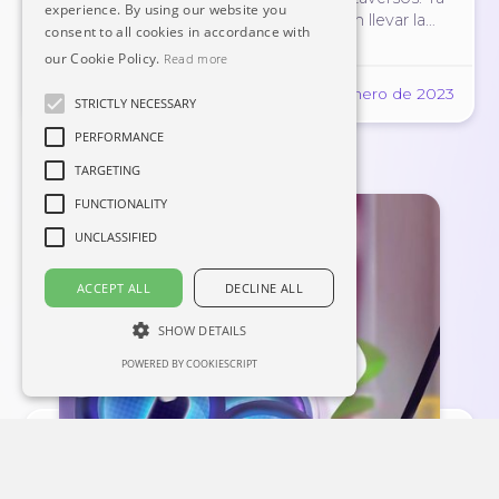
experience. By using our website you
están claros los escenarios que pueden llevar la
consent to all cookies in accordance with
interacción entre profesores y alumnos a un
our Cookie Policy.
Read more
nuevo nivel.
#edtech
#future
#metaverse
13 de Enero de 2023
STRICTLY NECESSARY
PERFORMANCE
TARGETING
FUNCTIONALITY
UNCLASSIFIED
ACCEPT ALL
DECLINE ALL
SHOW DETAILS
POWERED BY COOKIESCRIPT