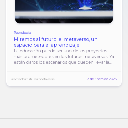
Tecnología
Miremos al futuro: el metaverso, un
espacio para el aprendizaje
La educación puede ser uno de los proyectos
más prometedores en los futuros metaversos. Ya
están claros los escenarios que pueden llevar la
interacción entre profesores y alumnos a un
nuevo nivel.
13 de Enero de 2023
#edtech
#future
#metaverse