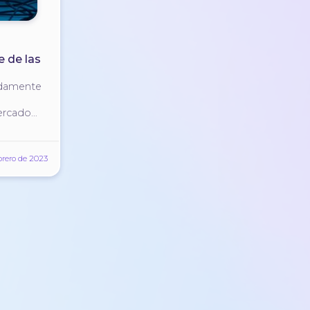
e de las
pidamente
mercado
a tasa
brero de 2023