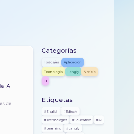
Categorías
Todos/as
Aplicación
Tecnología
Langly
Noticia
TI
la IA
Etiquetas
des de
#english
#edtech
#technologies
#education
#AI
#learning
#langly