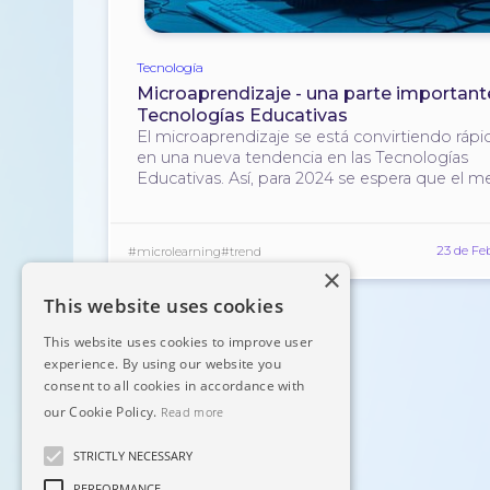
Tecnología
Microaprendizaje - una parte important
Tecnologías Educativas
El microaprendizaje se está convirtiendo rá
en una nueva tendencia en las Tecnologías
Educativas. Así, para 2024 se espera que el 
alcance los 2.700 millones de dólares, con un
promedio de crecimiento anual del 13-15%.
23 de Fe
#microlearning
#trend
×
This website uses cookies
This website uses cookies to improve user
experience. By using our website you
consent to all cookies in accordance with
our Cookie Policy.
Read more
STRICTLY NECESSARY
PERFORMANCE