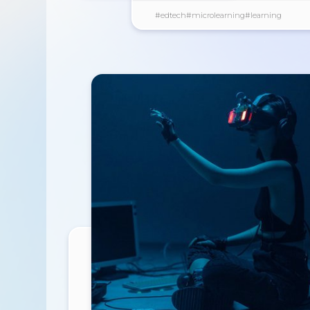
#edtech
#microlearning
#learning