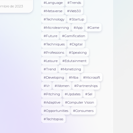
#language
#trends
iembre de 2023
#metaverse
#web3.0
#technology
#startup
#microlearning
#app
#game
#future
#gamification
#techniques
#digital
#professions
#speaking
#leisure
#edutainment
#trend
#monetizing
#developing
#mba
#microsoft
#vr
#women
#partnerships
#pitching
#updates
#sel
#adaptive
#Computer Vision
#opportunities
#consumers
#techtopias