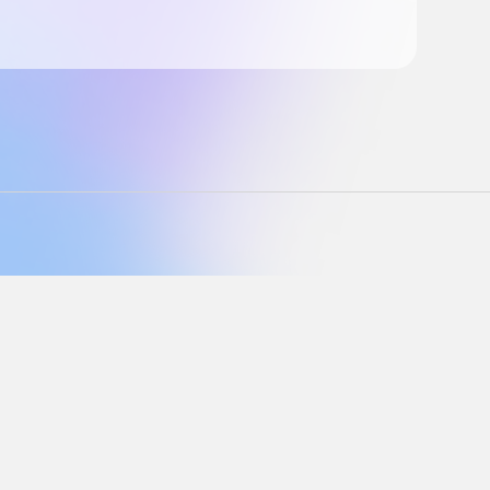
support@langly.ai
16192 Coastal Highway,
Lewes, Delaware 19958
Reg: 6769874