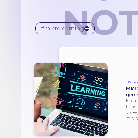
NOT
#microlearning
Tecnol
Micr
gene
El ca
trans
los e
micro