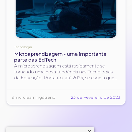
Tecnologia
Microaprendizagem - uma importante
parte das EdTech
A microaprendizagem está rapidamente se
tornando uma nova tendência nas Tecnologias
da Educação. Portanto, até 2024, se espera que
esse mercado chegue até U$2,7 bilhões com
uma média anual de crescimento de 13-15%.
#microlearning
#trend
23 de Fevereiro de 2023
×