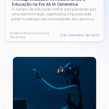
Educação na Era da IA Generativa
O campo da educação online está passando por
uma transformação significativa, impulsionada
pelas mudanças nas necessidades dos alunos e
pelo surgimento de abordagens inovadoras
como o microaprendizado.
#edtech
#microlearning
5 de Setembro de 2023
#learning