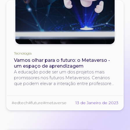
Tecnologia
Vamos olhar para o futuro: o Metaverso -
um espaço de aprendizagem
A educação pode ser um dos projetos mais
promissores nos futuros Metaversos. Cenários
que podem elevar a interação entre professores
e alunos a um novo nível.
#edtech
#future
#metaverse
13 de Janeiro de 2023