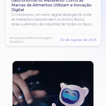
Gastronomia no Metaverso: Como as
Marcas de Alimentos Utilizam a Inovação
Digital
O metaverso, um reino digital abrangente onde
as interações transcendem os limites físicos,
atraiu a atenção de indústrias de todos os tipos,
incluindo o mundo culinário.
#metaverse
#technologies
30 de Agosto de 2023
#web3.0