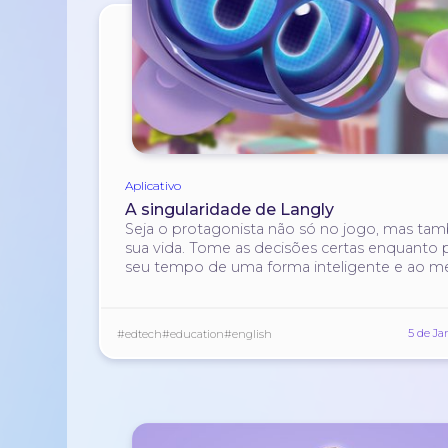
Aplicativo
A singularidade de Langly
Seja o protagonista não só no jogo, mas ta
sua vida. Tome as decisões certas enquanto 
seu tempo de uma forma inteligente e ao 
tempo excitante.
5 de Ja
#edtech
#education
#english