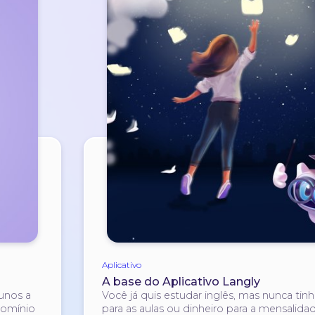
Aplicativo
A base do Aplicativo Langly
unos a
Você já quis estudar inglês, mas nunca ti
domínio
para as aulas ou dinheiro para a mensalida