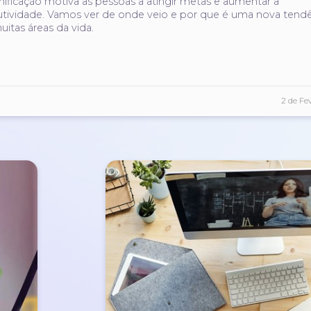
ificação motiva as pessoas a atingir metas e aumentar a
tividade. Vamos ver de onde veio e por que é uma nova tend
itas áreas da vida.
2 de Fe