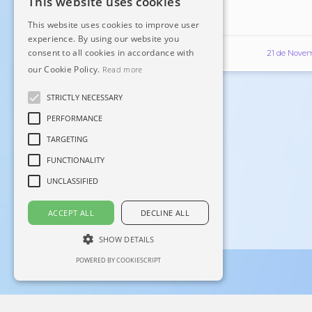
This website uses cookies
de um novo idioma?
This website uses cookies to improve user
experience. By using our website you
consent to all cookies in accordance with
21 de Nove
#app
#game
our Cookie Policy.
Read more
STRICTLY NECESSARY
PERFORMANCE
TARGETING
FUNCTIONALITY
UNCLASSIFIED
ACCEPT ALL
DECLINE ALL
SHOW DETAILS
POWERED BY COOKIESCRIPT