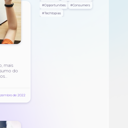
#opportunities
#consumers
#techtopias
o, mais
nsumo do
tos
ezembro de 2022