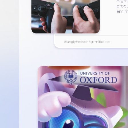
A gam
produ
em mu
#langly
#edtech
#gamification