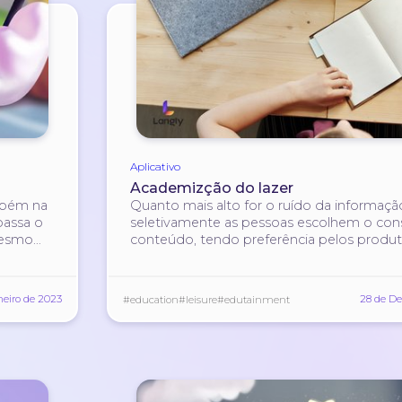
Aplicativo
Academizção do lazer
mbém na
Quanto mais alto for o ruído da informaçã
passa o
seletivamente as pessoas escolhem o co
mesmo
conteúdo, tendo preferência pelos produ
educativos.
neiro de 2023
28 de D
#education
#leisure
#edutainment