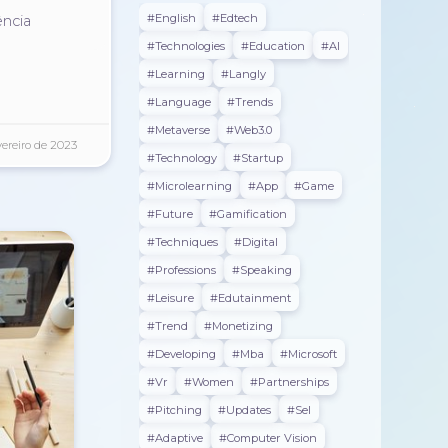
#english
#edtech
ência
#technologies
#education
#AI
#learning
#langly
#language
#trends
#metaverse
#web3.0
vereiro de 2023
#technology
#startup
#microlearning
#app
#game
#future
#gamification
#techniques
#digital
#professions
#speaking
#leisure
#edutainment
#trend
#monetizing
#developing
#mba
#microsoft
#vr
#women
#partnerships
#pitching
#updates
#sel
#adaptive
#Computer Vision