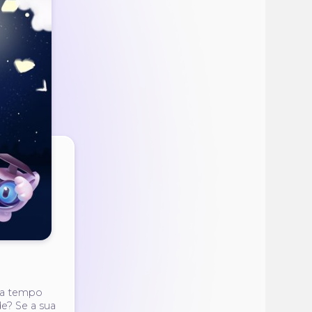
nha tempo
de? Se a sua