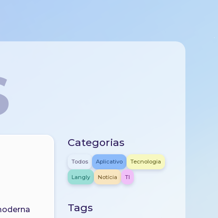
S
Categorias
Todos
Aplicativo
Tecnologia
Langly
Notícia
TI
Tags
 moderna