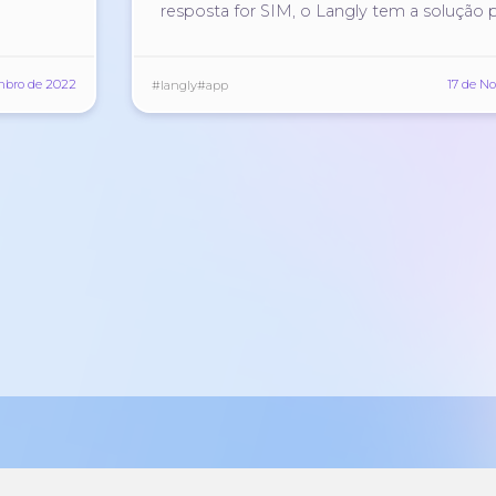
resposta for SIM, o Langly tem a solução 
mbro de 2022
17 de N
#langly
#app