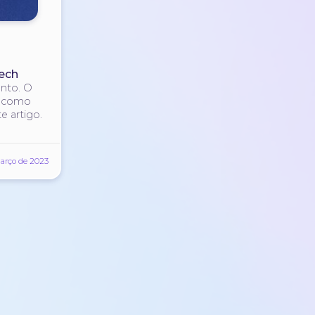
ech
nto. O
 e como
e artigo.
Março de 2023