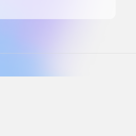
support@langly.ai
16192 Coastal Highway,
Lewes, Delaware 19958
Reg: 6769874