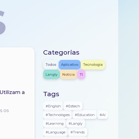
S
Categorias
Todos
Aplicativo
Tecnologia
Langly
Notícia
TI
Utilizam a
Tags
#english
#edtech
os os
#technologies
#education
#AI
#learning
#langly
#language
#trends