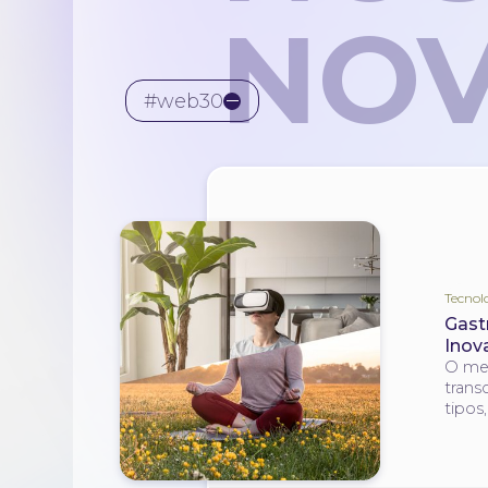
NOV
#web30
Tecnol
Gast
Inov
O met
trans
tipos