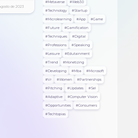
#metaverse
#web3.0
Agosto de 2023
#technology
#startup
#microlearning
#app
#game
#future
#gamification
#techniques
#digital
#professions
#speaking
#leisure
#edutainment
#trend
#monetizing
#developing
#mba
#microsoft
#vr
#women
#partnerships
#pitching
#updates
#sel
#adaptive
#Computer Vision
#opportunities
#consumers
#techtopias