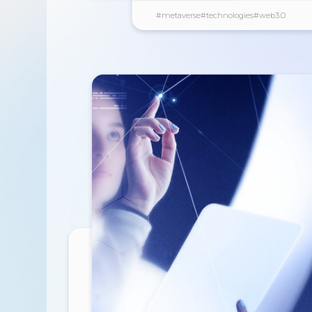
#metaverse
#technologies
#web3.0