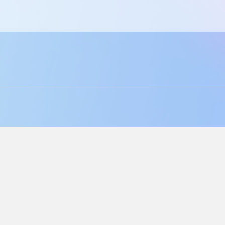
Início
Linkedin
Sobre
Facebook
Blog
Instagram
Contato
Política de Privacidade
|
Contrato de Licença de Usuário Final
Langly Inc. © 2026