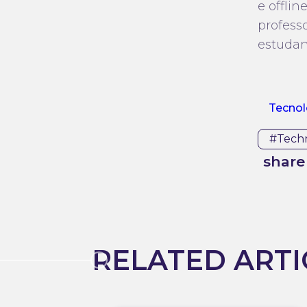
e offli
profess
estudan
Tecnol
#tech
share 
RELATED ARTI